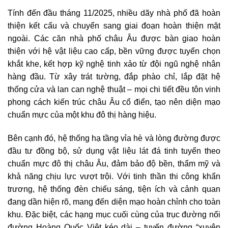
Tính đến đầu tháng 11/2025, nhiều dãy nhà phố đã hoàn
thiện kết cấu và chuyển sang giai đoạn hoàn thiện mặt
ngoài. Các căn nhà phố châu Âu được bàn giao hoàn
thiện với hệ vật liệu cao cấp, bền vững được tuyển chọn
khắt khe, kết hợp kỹ nghệ tinh xảo từ đội ngũ nghệ nhân
hàng đầu. Từ xây trát tường, đắp phào chỉ, lắp đặt hệ
thống cửa và lan can nghệ thuật – mọi chi tiết đều tôn vinh
phong cách kiến trúc châu Âu cổ điển, tạo nên diện mạo
chuẩn mực của một khu đô thị hàng hiệu.
Bên cạnh đó, hệ thống hạ tầng vỉa hè và lòng đường được
đầu tư đồng bộ, sử dụng vật liệu lát đá tinh tuyển theo
chuẩn mực đô thị châu Âu, đảm bảo độ bền, thẩm mỹ và
khả năng chịu lực vượt trội. Với tinh thần thi công khẩn
trương, hệ thống đèn chiếu sáng, tiện ích và cảnh quan
đang dần hiện rõ, mang đến diện mạo hoàn chỉnh cho toàn
khu. Đặc biệt, các hạng mục cuối cùng của trục đường nối
đường Hoàng Quốc Việt kéo dài – tuyến đường “xuyên