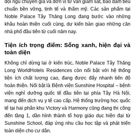
đội ngũ chuyên gia và đơn vị tư vấn giám sát, bảo đảm tiêu
chuẩn bền vững, tinh tế và thẩm mỹ. Các sản phẩm tại
Noble Palace Tây Thăng Long đang bước vào những
khâu hoàn thiện cuối cùng, dự kiến bàn giao những căn
nhà phố đầu tiên từ cuối năm nay.
Tiện ích trọng điểm: Sống xanh, hiện đại và
toàn diện
Không chỉ dừng lại ở kiến trúc, Noble Palace Tây Thăng
Long WorldHotels Residences còn nổi bật với hệ thống
tiện ích chất lượng cao, đang được đẩy nhanh tiến độ
hoàn thiện. Nổi bật là Bệnh viện Sunshine Hospital – bệnh
viện nghỉ dưỡng quốc tế đầu tiên tại phía Tây Hà Nội,
mang đến dịch vụ y tế cao cấp. Hệ thống trường học quốc
tế tại hai phân khu Victory và Harmony cũng đang thi công
đến tầng 1, dần hình thành tổ hợp giáo dục hiện đại từ
Sunshine School, đáp ứng nhu cầu học tập và phát triển
toàn diện cho cư dân.