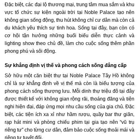
Đặc biệt, các đại lộ thương mại, trung tâm mua sắm và khu
vực tổ chức sự kiện ngoài trời tại Noble Palace tạo nên
không gian sống động, thu hút không chỉ cư dân mà còn cả
du khách yêu thích sự tinh hoa. Sống tại đây, bạn còn có
cơ hội tận hưởng những buổi biểu diễn thực cảnh và
lighting show theo chủ đề, làm cho cuộc sống thêm phần
phong phú và sôi động.
Sự khẳng định vị thế và phong cách sống đẳng cấp
Sở hữu một căn biệt thự tại Noble Palace Tây Hồ không
chỉ là sự khẳng định về vị thế mà còn là biểu tượng của
phong cách sống thượng lưu. Mỗi dinh thự triệu đô tại đây
được thiết kế với không gian rộng rãi, thoáng đãng và tiện
nghi hiện đại, đáp ứng mọi nhu cầu sống của gia chủ. Đặc
biệt, các tiện ích xa xỉ như hầm rượu, quầy bar thư giãn,
rạp hát mini và phòng chiếu phim tại gia tạo nên “vũ trụ
riêng tư” cho từng cư dân, đảm bảo cuộc sống thoải mái và
riêng tư tuyệt đối.