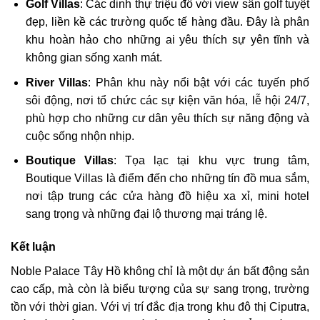
Golf Villas
: Các dinh thự triệu đô với view sân golf tuyệt
đẹp, liền kề các trường quốc tế hàng đầu. Đây là phân
khu hoàn hảo cho những ai yêu thích sự yên tĩnh và
không gian sống xanh mát.
River Villas
: Phân khu này nổi bật với các tuyến phố
sôi động, nơi tổ chức các sự kiện văn hóa, lễ hội 24/7,
phù hợp cho những cư dân yêu thích sự năng động và
cuộc sống nhộn nhịp.
Boutique Villas
: Tọa lạc tại khu vực trung tâm,
Boutique Villas là điểm đến cho những tín đồ mua sắm,
nơi tập trung các cửa hàng đồ hiệu xa xỉ, mini hotel
sang trọng và những đại lộ thương mại tráng lệ.
Kết luận
Noble Palace Tây Hồ không chỉ là một dự án bất động sản
cao cấp, mà còn là biểu tượng của sự sang trọng, trường
tồn với thời gian. Với vị trí đắc địa trong khu đô thị Ciputra,